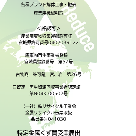
各種プラント解体工事・撤去
産業用機械引取
＜許認可＞
産業廃棄物収集運搬許可証
宮城県許可番号0402039122
廃棄物再生事業者登録
宮城県登録番号 第57号
古物商 許可証 宮、岩 第26号
日資連 再生資源回収事業者認定証
第N04K-00502号
（一社）鉄リサイクル工業会
金属リサイクル伝票取扱
会員番号041030
特定金属くず買受業届出